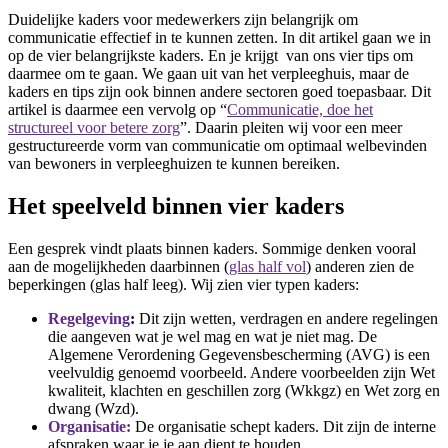
Duidelijke kaders voor medewerkers zijn belangrijk om
communicatie effectief in te kunnen zetten. In dit artikel gaan we in
op de vier belangrijkste kaders. En je krijgt van ons vier tips om
daarmee om te gaan. We gaan uit van het verpleeghuis, maar de
kaders en tips zijn ook binnen andere sectoren goed toepasbaar. Dit
artikel is daarmee een vervolg op “
Communicatie, doe het
structureel voor betere zorg
”. Daarin pleiten wij voor een meer
gestructureerde vorm van communicatie om optimaal welbevinden
van bewoners in verpleeghuizen te kunnen bereiken.
Het speelveld binnen vier kaders
Een gesprek vindt plaats binnen kaders. Sommige denken vooral
aan de mogelijkheden daarbinnen (
glas half vol
) anderen zien de
beperkingen (glas half leeg). Wij zien vier typen kaders:
Regelgeving
:
Dit zijn wetten, verdragen en andere regelingen
die aangeven wat je wel mag en wat je niet mag. De
Algemene Verordening Gegevensbescherming (AVG) is een
veelvuldig genoemd voorbeeld. Andere voorbeelden zijn Wet
kwaliteit, klachten en geschillen zorg (Wkkgz) en Wet zorg en
dwang (Wzd).
Organisatie:
De organisatie schept kaders. Dit zijn de interne
afspraken waar je je aan dient te houden.