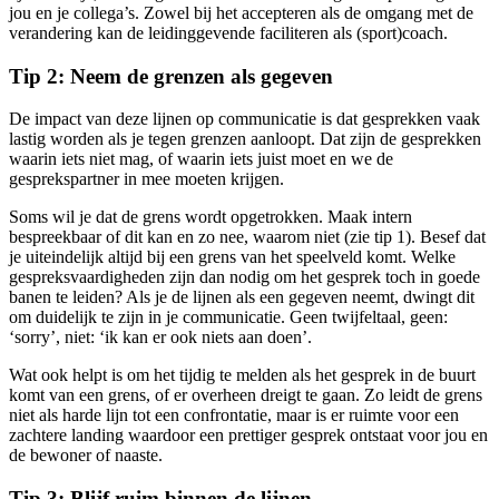
jou en je collega’s. Zowel bij het accepteren als de omgang met de
verandering kan de leidinggevende faciliteren als (sport)coach.
Tip 2: Neem de grenzen als gegeven
De impact van deze lijnen op communicatie is dat gesprekken vaak
lastig worden als je tegen grenzen aanloopt. Dat zijn de gesprekken
waarin iets niet mag, of waarin iets juist moet en we de
gesprekspartner in mee moeten krijgen.
Soms wil je dat de grens wordt opgetrokken. Maak intern
bespreekbaar of dit kan en zo nee, waarom niet (zie tip 1). Besef dat
je uiteindelijk altijd bij een grens van het speelveld komt. Welke
gespreksvaardigheden zijn dan nodig om het gesprek toch in goede
banen te leiden? Als je de lijnen als een gegeven neemt, dwingt dit
om duidelijk te zijn in je communicatie. Geen twijfeltaal, geen:
‘sorry’, niet: ‘ik kan er ook niets aan doen’.
Wat ook helpt is om het tijdig te melden als het gesprek in de buurt
komt van een grens, of er overheen dreigt te gaan. Zo leidt de grens
niet als harde lijn tot een confrontatie, maar is er ruimte voor een
zachtere landing waardoor een prettiger gesprek ontstaat voor jou en
de bewoner of naaste.
Tip 3: Blijf ruim binnen de lijnen.