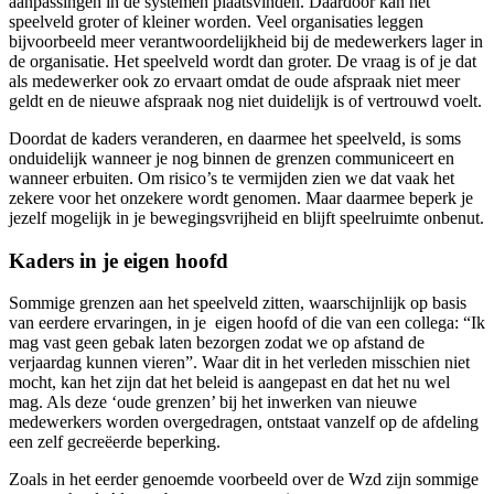
aanpassingen in de systemen plaatsvinden. Daardoor kan het
speelveld groter of kleiner worden. Veel organisaties leggen
bijvoorbeeld meer verantwoordelijkheid bij de medewerkers lager in
de organisatie. Het speelveld wordt dan groter. De vraag is of je dat
als medewerker ook zo ervaart omdat de oude afspraak niet meer
geldt en de nieuwe afspraak nog niet duidelijk is of vertrouwd voelt.
Doordat de kaders veranderen, en daarmee het speelveld, is soms
onduidelijk wanneer je nog binnen de grenzen communiceert en
wanneer erbuiten. Om risico’s te vermijden zien we dat vaak het
zekere voor het onzekere wordt genomen. Maar daarmee beperk je
jezelf mogelijk in je bewegingsvrijheid en blijft speelruimte onbenut.
Kaders in je eigen hoofd
Sommige grenzen aan het speelveld zitten, waarschijnlijk op basis
van eerdere ervaringen, in je eigen hoofd of die van een collega: “Ik
mag vast geen gebak laten bezorgen zodat we op afstand de
verjaardag kunnen vieren”. Waar dit in het verleden misschien niet
mocht, kan het zijn dat het beleid is aangepast en dat het nu wel
mag. Als deze ‘oude grenzen’ bij het inwerken van nieuwe
medewerkers worden overgedragen, ontstaat vanzelf op de afdeling
een zelf gecreëerde beperking.
Zoals in het eerder genoemde voorbeeld over de Wzd zijn sommige