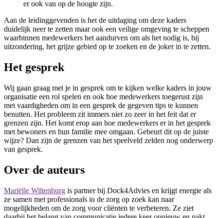
er ook van op de hoogte zijn.
Aan de leidinggevenden is het de uitdaging om deze kaders
duidelijk neer te zetten maar ook een veilige omgeving te scheppen
waarbinnen medewerkers het aandurven om als het nodig is, bij
uitzondering, het grijze gebied op te zoeken en de joker in te zetten.
Het gesprek
Wij gaan graag met je in gesprek om te kijken welke kaders in jouw
organisatie een rol spelen en ook hoe medewerkers toegerust zijn
met vaardigheden om in een gesprek de gegeven tips te kunnen
benutten. Het probleem zit immers niet zo zeer in het feit dat er
grenzen zijn. Het komt erop aan hoe medewerkers er in het gesprek
met bewoners en hun familie mee omgaan. Gebeurt dit op de juiste
wijze? Dan zijn de grenzen van het speelveld zelden nog onderwerp
van gesprek.
Over de auteurs
Mariëlle Wiltenburg
is partner bij Dock4Advies en krijgt energie als
ze samen met professionals in de zorg op zoek kan naar
mogelijkheden om de zorg voor cliënten te verbeteren. Ze ziet
daarbij het belang van communicatie iedere keer opnieuw en pakt