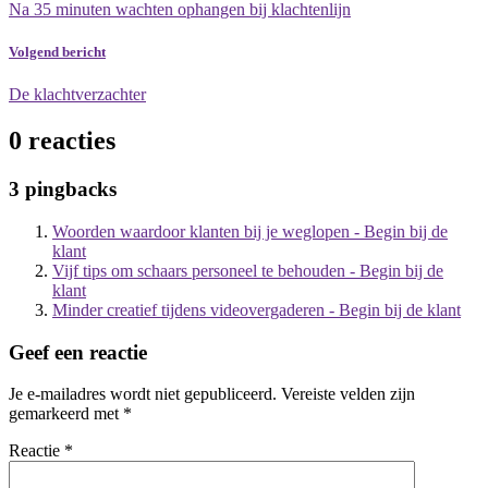
Na 35 minuten wachten ophangen bij klachtenlijn
Volgend bericht
De klachtverzachter
0 reacties
3 pingbacks
Woorden waardoor klanten bij je weglopen - Begin bij de
klant
Vijf tips om schaars personeel te behouden - Begin bij de
klant
Minder creatief tijdens videovergaderen - Begin bij de klant
Geef een reactie
Je e-mailadres wordt niet gepubliceerd.
Vereiste velden zijn
gemarkeerd met
*
Reactie
*