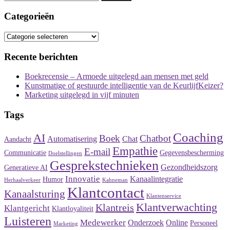
naar:
Categorieën
Categorieën
Recente berichten
Boekrecensie – Armoede uitgelegd aan mensen met geld
Kunstmatige of gestuurde intelligentie van de KeurlijfKeizer?
Marketing uitgelegd in vijf minuten
Tags
Coaching
AI
Boek
Chatbot
Automatisering
Chat
Aandacht
Empathie
E-mail
Communicatie
Gegevensbescherming
Doelstellingen
Gesprekstechnieken
Gezondheidszorg
Generatieve AI
Innovatie
Kanaalintegratie
Humor
Herhaalverkeer
Kahneman
Klantcontact
Kanaalsturing
Klantenservice
Klantverwachting
Klantreis
Klantgericht
Klantloyaliteit
Luisteren
Medewerker
Onderzoek
Online
Personeel
Marketing