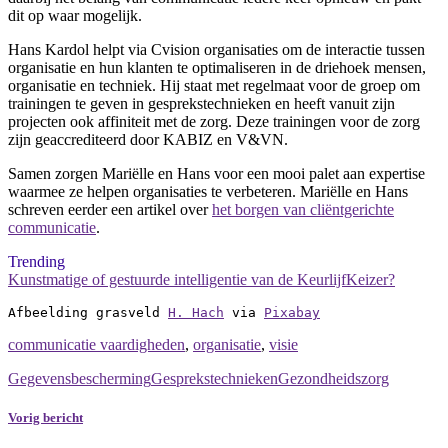
dit op waar mogelijk.
Hans Kardol helpt via Cvision organisaties om de interactie tussen
organisatie en hun klanten te optimaliseren in de driehoek mensen,
organisatie en techniek. Hij staat met regelmaat voor de groep om
trainingen te geven in gesprekstechnieken en heeft vanuit zijn
projecten ook affiniteit met de zorg. Deze trainingen voor de zorg
zijn geaccrediteerd door KABIZ en V&VN.
Samen zorgen Mariëlle en Hans voor een mooi palet aan expertise
waarmee ze helpen organisaties te verbeteren. Mariëlle en Hans
schreven eerder een artikel over
het borgen van cliëntgerichte
communicatie
.
Trending
Kunstmatige of gestuurde intelligentie van de KeurlijfKeizer?
Afbeelding grasveld 
H. Hach
 via 
Pixabay
communicatie vaardigheden
,
organisatie
,
visie
Gegevensbescherming
Gesprekstechnieken
Gezondheidszorg
Vorig bericht