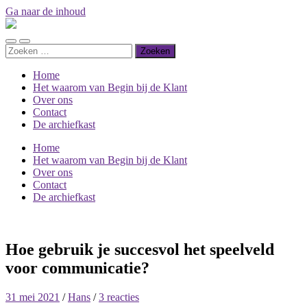
Ga naar de inhoud
Begin
bij
Toggle
Toggle
de
Zoeken
mobiel
zoekveld
klant
naar:
menu
Home
Het waarom van Begin bij de Klant
Over ons
Contact
De archiefkast
Home
Het waarom van Begin bij de Klant
Over ons
Contact
De archiefkast
Hoe gebruik je succesvol het speelveld
voor communicatie?
31 mei 2021
/
Hans
/
3 reacties